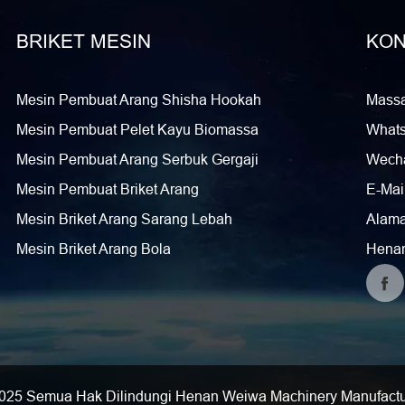
BRIKET MESIN
KON
Mesin Pembuat Arang Shisha Hookah
Mass
Mesin Pembuat Pelet Kayu Biomassa
What
Mesin Pembuat Arang Serbuk Gergaji
Wecha
Mesin Pembuat Briket Arang
E-Mail
Mesin Briket Arang Sarang Lebah
Alama
Mesin Briket Arang Bola
Hena
025 Semua Hak Dilindungi Henan Weiwa Machinery Manufactur