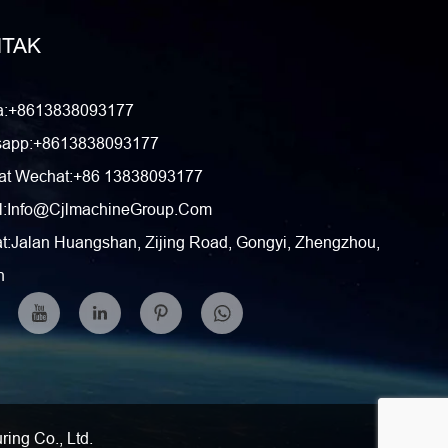
TAK
a:+8613838093177
sapp:+8613838093177
t Wechat:+86 13838093177
:
Info@cjlmachineGroup.com
t:Jalan Huangshan, Zijing Road, Gongyi, Zhengzhou,
n
ing Co., Ltd.