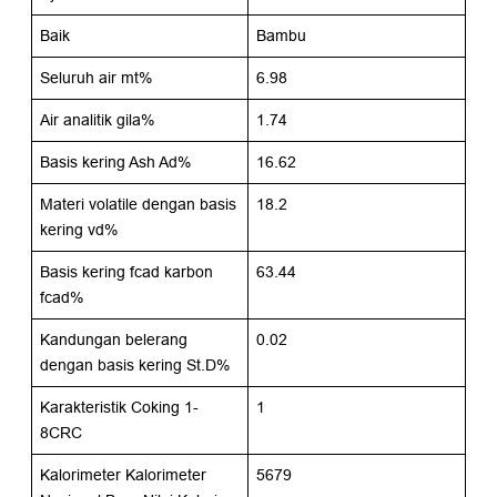
Baik
Bambu
Seluruh air mt%
6.98
Air analitik gila%
1.74
Basis kering Ash Ad%
16.62
Materi volatile dengan basis
18.2
kering vd%
Basis kering fcad karbon
63.44
fcad%
Kandungan belerang
0.02
dengan basis kering St.D%
Karakteristik Coking 1-
1
8CRC
Kalorimeter Kalorimeter
5679