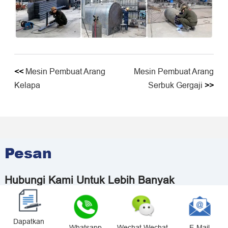
<<
Mesin Pembuat Arang
Mesin Pembuat Arang
Kelapa
Serbuk Gergaji
>>
Pesan
Hubungi Kami Untuk Lebih Banyak
Penawaran
Silakan Hubungi Kami Untuk Solusi Yang
Disesuaikan
Dapatkan
Whatsapp
Wechat Wechat
E-Mail