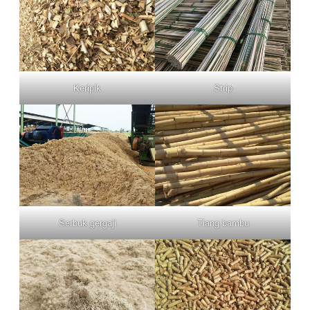
Keripik
Strip
Serbuk gergaji
Tiang bambu