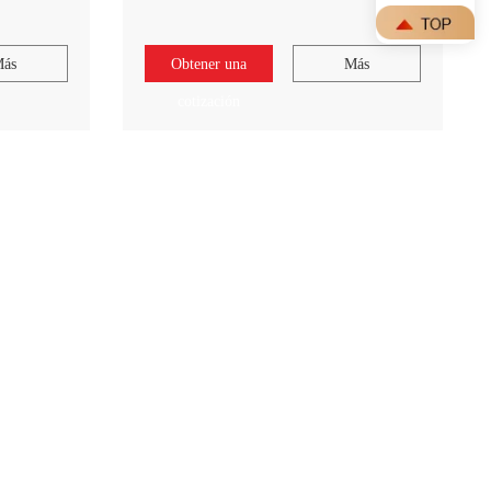
ás
Obtener una
Más
cotización