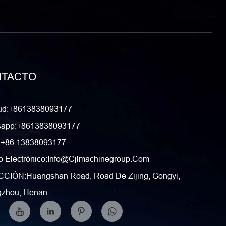
TACTO
tud:+8613838093177
sapp:+8613838093177
:+86 13838093177
 Electrónico:
Info@cjlmachinegroup.com
CIÓN:Huangshan Road, Road De Zijing, Gongyi,
zhou, Henan