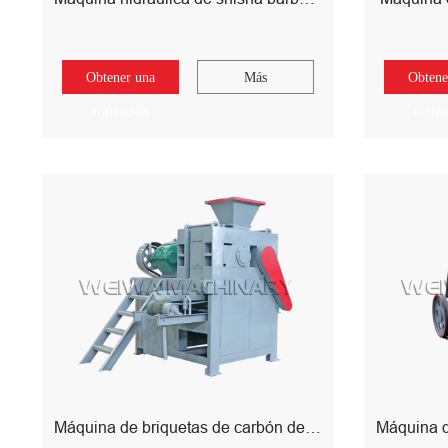
Obtener una
Más
Obtene
cotización
cotiz
Máquina de briquetas de carbón de pelota