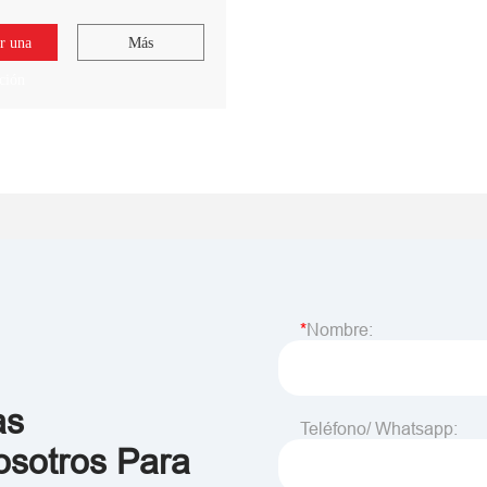
r una
Más
ación
Nombre:
as
Teléfono/ Whatsapp:
sotros Para