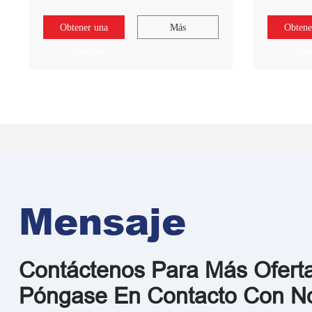
Obtener una
Más
Obtene
cotización
cotiz
Mensaje
Contáctenos Para Más Ofert
Póngase En Contacto Con No