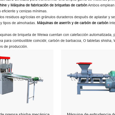
hine
y
Máquina de fabricación de briquetas de carbón
Ambos emplean e
 eficiente y cenizas mínimas.
los residuos agrícolas en gránulos duraderos después de aplastar y s
 y tipos de almohadas.
Máquinas de aserrín y de carbón de carbón
Inte
áquinas de briqueta de Weiwa cuentan con calefacción automatizada, p
sea para combustible coincidir, carbón de barbacoa, O tabletas shisha,
des de producción.
de prensa shisha mecánica
Máquina de extrudencia d