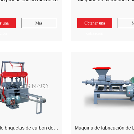
r una
Más
Obtener una
M
ación
cotización
Máquina de briquetas de carbón de nonas de nonas