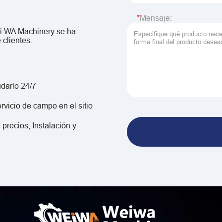
Mensaje:
ei WA Machinery se ha
 clientes.
udarlo 24/7
rvicio de campo en el sitio
 precios, Instalación y