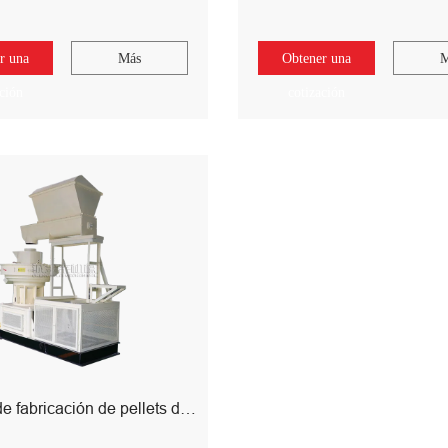
r una
Más
Obtener una
M
ación
cotización
Máquina de fabricación de pellets de madera de biomasa