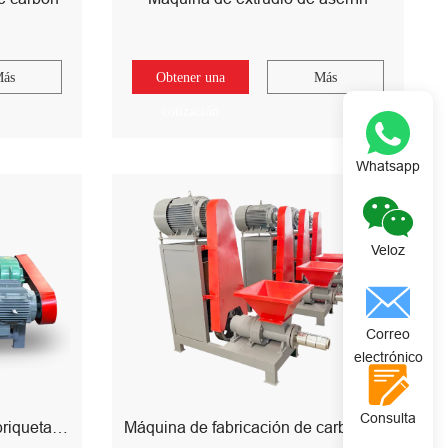
ás
Obtener una
Más
cotización
Whatsapp
Veloz
Correo
electrónico
Consulta
Máquina de fabricación de briquetas de carbón
Máquina de fabricación de carbón de aserrín