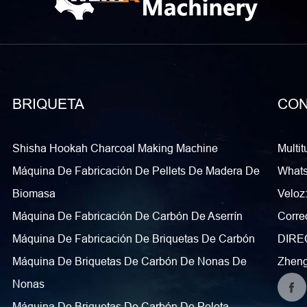
BRIQUETA
CON
Shisha Hookah Charcoal Making Machine
Multi
Máquina De Fabricación De Pellets De Madera De
What
Biomasa
Veloz
Máquina De Fabricación De Carbón De Aserrín
Correo
Máquina De Fabricación De Briquetas De Carbón
DIREC
Máquina De Briquetas De Carbón De Nonas De
Zheng
Nonas
Máquina De Briquetas De Carbón De Pelota