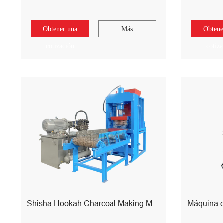
Obtener una
Más
Obtene
cotización
cotiz
Shisha Hookah Charcoal Making Machine