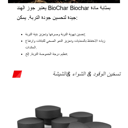
يعتبر جوز الهند BioChar Biochar بمثابة مادة
جيدة لتحسين جودة التربة. يمكن:
تحسين تهوية التربة وصرفها وتعزيز بنية التربة;
زيادة الاحتفاظ بالمغذيات وتعزيز النمو الصحي للنباتات وارتفاع
العائدات.
تنظيم درجة الحموضة التربة, إلخ.
تسخين الوقود & الشواء &الشيشة