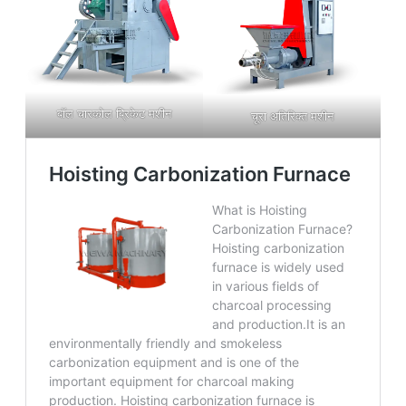
बॉल चारकोल ब्रिकेट मशीन
चूरा अतिरिक्त मशीन