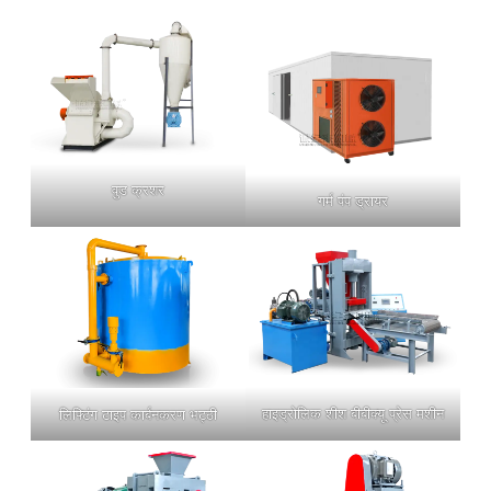
वुड क्रशर
गर्म पंप ड्रायर
हाइड्रोलिक शीश बीबीक्यू प्रेस मशीन
लिफ्टिंग टाइप कार्बनकरण भट्ठी