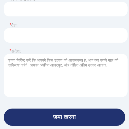
देश:
संदेश: